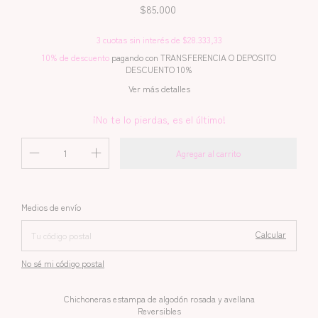
$85.000
3
cuotas sin interés de
$28.333,33
10% de descuento
pagando con TRANSFERENCIA O DEPOSITO
DESCUENTO 10%
Ver más detalles
¡No te lo pierdas, es el último!
Cambiar CP
Entregas para el CP:
Medios de envío
Calcular
No sé mi código postal
Chichoneras estampa de algodón rosada y avellana
Reversibles