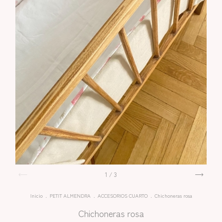
1
/
3
Inicio
.
PETIT ALMENDRA
.
ACCESORIOS CUARTO
.
Chichoneras rosa
Chichoneras rosa