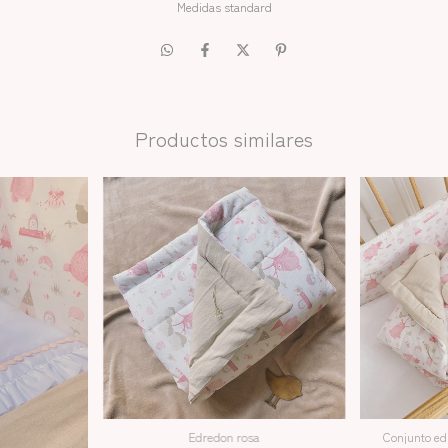
Medidas standard
Productos similares
Edredon rosa
Conjunto ed