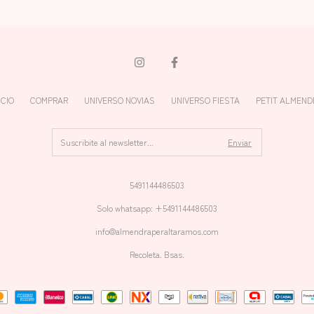
ICIO
COMPRAR
UNIVERSO NOVIAS
UNIVERSO FIESTA
PETIT ALMEND
5491144486503
Solo whatsapp: +5491144486503
info@almendraperaltaramos.com
Recoleta. Bsas.